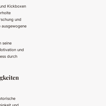
n und Kickboxen
rholte
rrschung und
ine ausgewogene
h seine
otivation und
ness durch
gkeiten
otorische
higkeit und