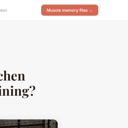
hten
Muscle memory files →
ichen
ining?