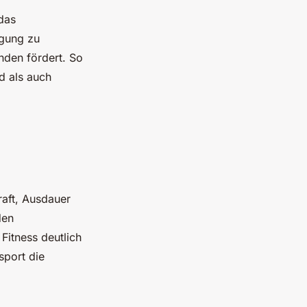
das
igung zu
inden fördert. So
d als auch
raft, Ausdauer
den
Fitness deutlich
sport die