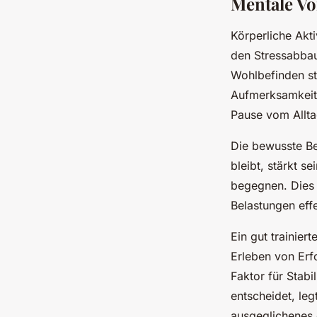
Mentale Vo
Körperliche Akti
den Stressabbau
Wohlbefinden st
Aufmerksamkeit 
Pause vom Allta
Die bewusste Be
bleibt, stärkt 
begegnen. Dies z
Belastungen effe
Ein gut trainier
Erleben von Erfo
Faktor für Stabi
entscheidet, le
ausgeglichenes 