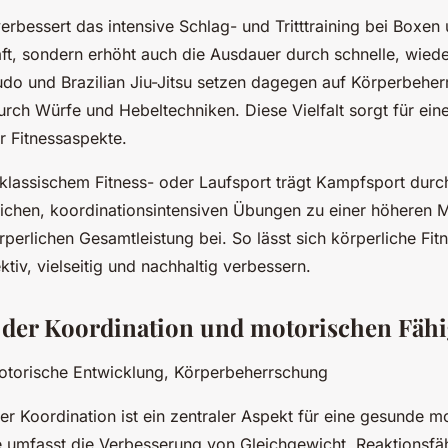
verbessert das intensive Schlag- und Tritttraining bei Boxe
aft, sondern erhöht auch die Ausdauer durch schnelle, wiede
o und Brazilian Jiu-Jitsu setzen dagegen auf Körperbehe
urch Würfe und Hebeltechniken. Diese Vielfalt sorgt für e
r Fitnessaspekte.
 klassischem Fitness- oder Laufsport trägt Kampfsport durc
chen, koordinationsintensiven Übungen zu einer höheren M
perlichen Gesamtleistung bei. So lässt sich körperliche Fit
tiv, vielseitig und nachhaltig verbessern.
der Koordination und motorischen Fähi
otorische Entwicklung, Körperbeherrschung
er Koordination ist ein zentraler Aspekt für eine gesunde m
e umfasst die Verbesserung von Gleichgewicht, Reaktionsfä