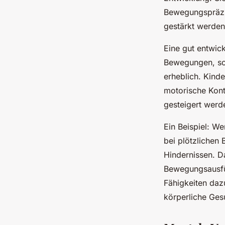
Bewegungspräzis
gestärkt werden,
Eine gut entwick
Bewegungen, son
erheblich. Kind
motorische Kontr
gesteigert werd
Ein Beispiel: W
bei plötzliche
Hindernissen. Da
Bewegungsausfüh
Fähigkeiten dazu
körperliche Ges