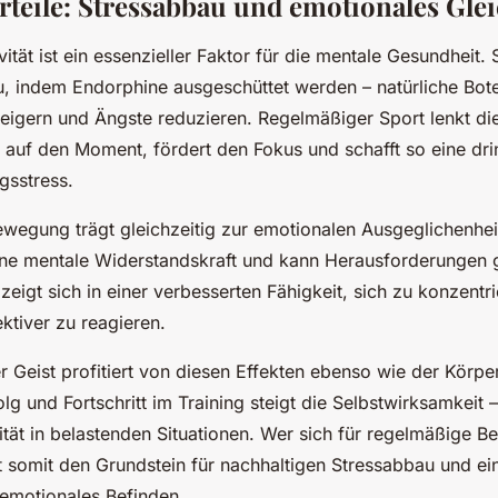
rteile: Stressabbau und emotionales Gle
vität ist ein essenzieller Faktor für die mentale Gesundheit. S
, indem Endorphine ausgeschüttet werden – natürliche Bote
eigern und Ängste reduzieren. Regelmäßiger Sport lenkt di
auf den Moment, fördert den Fokus und schafft so eine dr
gsstress.
wegung trägt gleichzeitig zur emotionalen Ausgeglichenheit
seine mentale Widerstandskraft und kann Herausforderungen 
eigt sich in einer verbesserten Fähigkeit, sich zu konzentr
ktiver zu reagieren.
ter Geist profitiert von diesen Effekten ebenso wie der Körp
lg und Fortschritt im Training steigt die Selbstwirksamkeit –
lität in belastenden Situationen. Wer sich für regelmäßige 
gt somit den Grundstein für nachhaltigen Stressabbau und ei
emotionales Befinden.