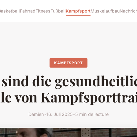
Basketball
Fahrrad
Fitness
Fußball
Kampfsport
Muskelaufbau
Nachric
KAMPFSPORT
sind die gesundheitl
ile von Kampfsporttra
Damien
•
16. Juli 2025
•
5 min de lecture