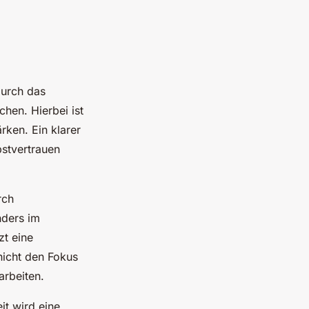
durch das
hen. Hierbei ist
ken. Ein klarer
bstvertrauen
rch
nders im
zt eine
 nicht den Fokus
arbeiten.
it wird eine