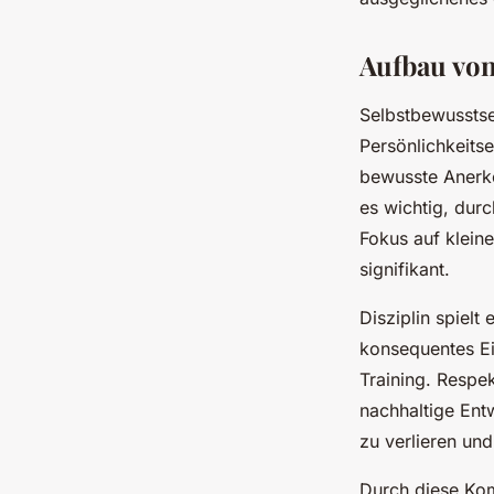
Aufbau von
Selbstbewusstsei
Persönlichkeits
bewusste Anerke
es wichtig, dur
Fokus auf kleine
signifikant.
Disziplin spielt
konsequentes Ei
Training. Respe
nachhaltige Entw
zu verlieren und
Durch diese Kom