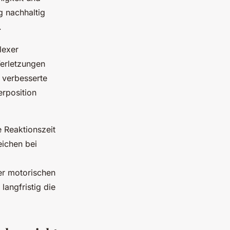
 nachhaltig
.
lexer
erletzungen
 verbesserte
erposition
e Reaktionszeit
ichen bei
er motorischen
langfristig die