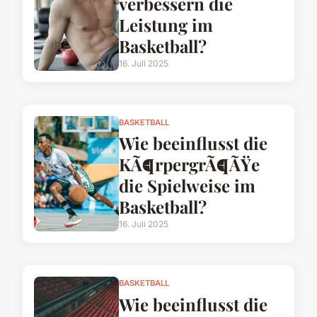
verbessern die
Leistung im
Basketball?
16. Juli 2025
BASKETBALL
Wie beeinflusst die
KÃ¶rpergrÃ¶ÃŸe
die Spielweise im
Basketball?
16. Juli 2025
BASKETBALL
Wie beeinflusst die